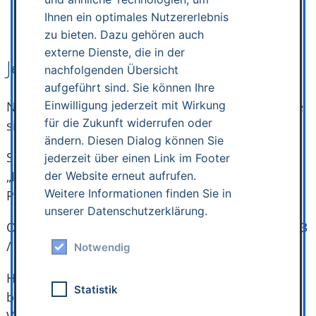
Ihnen ein optimales Nutzererlebnis
zu bieten. Dazu gehören auch
externe Dienste, die in der
Jetzt anmelden
nachfolgenden Übersicht
aufgeführt sind. Sie können Ihre
Einwilligung jederzeit mit Wirkung
Nutzen Sie unser
Kontaktformular
und sichern Sie
für die Zukunft widerrufen oder
sich Ihren Platz:
ändern. Diesen Dialog können Sie
Schreiben Sie bitte ins Nachrichtenfeld:
jederzeit über einen Link im Footer
„Ich komme mit [Anzahl] Begleitperson(en). Bitte
der Website erneut aufrufen.
Weitere Informationen finden Sie in
Plätze für uns reservieren.“
unserer Datenschutzerklärung.
Oder melden Sie sich direkt telefonisch an: 0 92 83
/ 59 22 48 0
Notwendig
HÖRLAND – wir übersetzen Fachsprache in Alltag,
Statistik
begleiten Sie verlässlich und zeigen Wege, wie