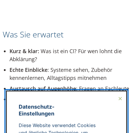
Was Sie erwartet
Kurz & klar:
Was ist ein CI? Für wen lohnt die
Abklärung?
Echte Einblicke
: Systeme sehen, Zubehör
kennenlernen, Alltagstipps mitnehmen
Austausch auf Augenhöhe
: Fragen an Fachleute
×
Individuelle Orientierung
: Wo stehe ich? Was
wären meine nächsten Schritte?
Datenschutz-
Einstellungen
Diese Website verwendet Cookies
und ähnliche Technologien, um