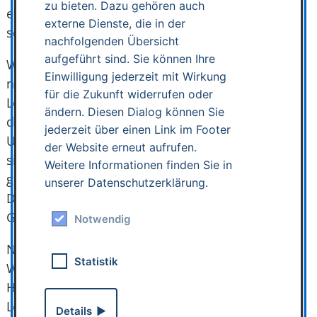
zu bieten. Dazu gehören auch
erinnert uns daran: Gutes Hören ist kein Luxus,
externe Dienste, die in der
sondern Lebensqualität.
nachfolgenden Übersicht
aufgeführt sind. Sie können Ihre
Wir wünschen unserer Jubilarin alles Gute und
Einwilligung jederzeit mit Wirkung
noch viele erfüllte, glückliche Jahre voller
für die Zukunft widerrufen oder
Lebensfreude und schöner Klänge – im Namen
ändern. Diesen Dialog können Sie
des gesamten HÖRLAND-Teams!
jederzeit über einen Link im Footer
Und allen anderen, die sich vielleicht unsicher
der Website erneut aufrufen.
sind: Lassen Sie Ihr Gehör regelmäßig prüfen und
Weitere Informationen finden Sie in
genießen Sie jeden Moment mit allen Sinnen.
unserer Datenschutzerklärung.
Denn jeder Tag ist ein Geschenk – und jedes
Gespräch eine kleine Feier des Lebens.
Notwendig
Neugierig geworden?
Statistik
Wir beraten Sie gern rund ums gute Hören,
Hörsysteme und alle Fragen zum Thema
Lebensqualität im Alter.
Details