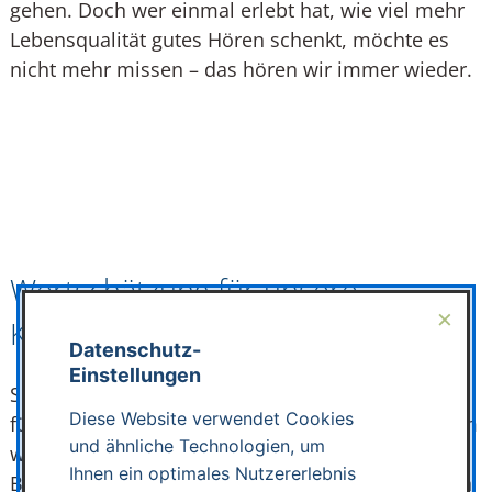
gehen. Doch wer einmal erlebt hat, wie viel mehr
Lebensqualität gutes Hören schenkt, möchte es
nicht mehr missen – das hören wir immer wieder.
Wertschätzung für unsere
×
Kund:innen
Datenschutz-
Einstellungen
Solche Momente wie dieser Geburtstag sind auch
Diese Website verwendet Cookies
für uns etwas ganz Besonderes. Sie zeigen, warum
und ähnliche Technologien, um
wir unseren Beruf mit Leidenschaft machen. Jede
Ihnen ein optimales Nutzererlebnis
Begegnung, jedes Lächeln, jeder Dank von Herzen