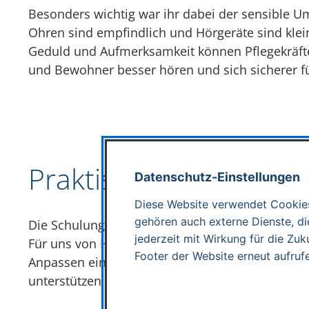
Besonders wichtig war ihr dabei der sensible 
Ohren sind empfindlich und Hörgeräte sind klein
Geduld und Aufmerksamkeit können Pflegekräfte
und Bewohner besser hören und sich sicherer f
Praktische Tipps dire
Datenschutz-Einstellungen
Diese Website verwendet Cookies
gehören auch externe Dienste, die
Die Schulung kam gut an und bot eine schöne Gel
jederzeit mit Wirkung für die Zuk
Für uns von HÖRLAND ist genau dieser Austausc
Footer der Website erneut aufruf
Anpassen eines Hörgeräts auf. Es braucht auch 
unterstützen können.