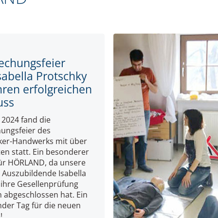
rechungsfeier
sabella Protschky
ihren erfolgreichen
uss
i 2024 fand die
hungsfeier des
ker-Handwerks mit über
en statt. Ein besonderer
ür HÖRLAND, da unsere
 Auszubildende Isabella
 ihre Gesellenprüfung
h abgeschlossen hat. Ein
nder Tag für die neuen
!