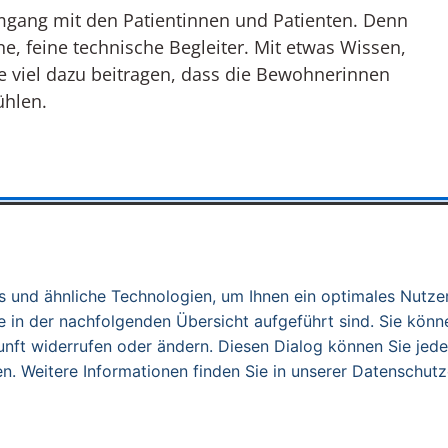
Umgang mit den Patientinnen und Patienten. Denn
e, feine technische Begleiter. Mit etwas Wissen,
 viel dazu beitragen, dass die Bewohnerinnen
ühlen.
kt aus der Hörakust
 und ähnliche Technologien, um Ihnen ein optimales Nutzer
 in der nachfolgenden Übersicht aufgeführt sind. Sie könne
egenheit, Fragen direkt aus der Praxis zu klären.
unft widerrufen oder ändern. Diesen Dialog können Sie jede
h wertvoll. Denn gutes Hören hört nicht beim
en. Weitere Informationen finden Sie in unserer Datenschutz
Menschen im Umfeld, die wissen, wie sie im Alltag