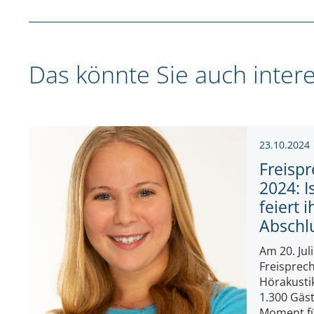
Das könnte Sie auch inter
23.10.2024
Freisp
2024: I
feiert 
Abschl
Am 20. Jul
Freisprec
Hörakusti
1.300 Gäst
Moment f