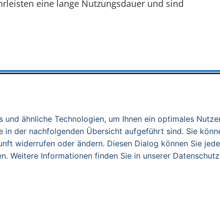
rleisten eine lange Nutzungsdauer und sind
LO Holzwerke
 und ähnliche Technologien, um Ihnen ein optimales Nutzer
ter präzise abgeformt, um passgenaue
 in der nachfolgenden Übersicht aufgeführt sind. Sie könne
Abdrücke sind die Grundlage für einen
unft widerrufen oder ändern. Diesen Dialog können Sie jede
 Einzelnen zugeschnitten ist. Die
en. Weitere Informationen finden Sie in unserer Datenschutz
ur professionell, sondern auch äußerst
 und die herzliche Aufnahme.