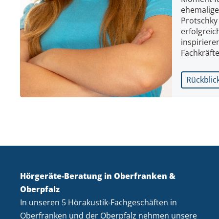
ehemalige
Protschky
erfolgreic
inspiriere
Fachkräfte
Rückblic
Hörgeräte-Beratung in Oberfranken &
Oberpfalz
In unseren 5 Hörakustik-Fachgeschäften in
Oberfranken und der Oberpfalz nehmen unsere