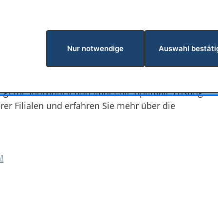
 Gehör!
Nur notwendige
Auswahl bestäti
gter Gehörschutz ist eine Investition in Ihre
gerne individuell und findet die optimale Lösung
rer Filialen und erfahren Sie mehr über die
!