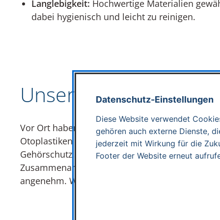
Langlebigkeit:
Hochwertige Materialien gewäh
dabei hygienisch und leicht zu reinigen.
Unser Einsatz bei GE
Datenschutz-Einstellungen
Diese Website verwendet Cookies
Vor Ort haben wir die Gehörgänge der Mitarbei
gehören auch externe Dienste, die
Otoplastiken herzustellen. Diese individuellen 
jederzeit mit Wirkung für die Zuk
Gehörschutz, der exakt auf die Bedürfnisse jedes
Footer der Website erneut aufruf
Zusammenarbeit mit dem GELO-Team war nicht n
angenehm. Wir bedanken uns für das Vertrauen