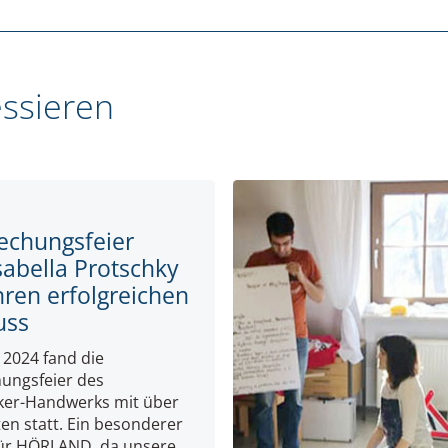
essieren
rechungsfeier
sabella Protschky
ihren erfolgreichen
uss
i 2024 fand die
hungsfeier des
ker-Handwerks mit über
en statt. Ein besonderer
ür HÖRLAND, da unsere